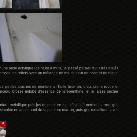
r une base acrylique (peinture à mur), j'ai passé plusieurs jus très dilués
e brosse les reliefs avec un mélange de ma couleur de base et de blanc,
 de petites touches de peinture à l'huile (marron, bleu, jaune rouge et
pinceau brosse imbibé d'essence de térébenthine, et je laisse sécher
inture métallique puis jus de peinture mat très dilué ocre et marron, gris
 simulée en appliquant de la peinture marron, puis gris métallique, avec