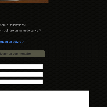
s
erci et félicitations !
t peindre un tuyau de cuivre ?
tuyau en cuivre ?
jouter un commentaire