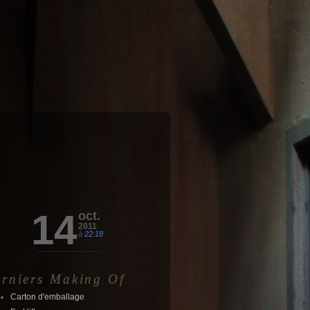
14
oct.
2011
à
22:18
rniers Making Of
Carton d'emballage