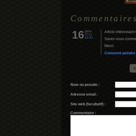
Commentaire
16
janv.
Article intéressant m
2015
10:32
Savez-vous commen
Merci.
Comment peindre 
A
Nom ou pseudo :
Adresse email :
Site web (facultatif) :
Commentaire :